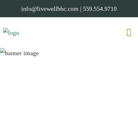
info@livewellbhc.com
|
559.554.9710